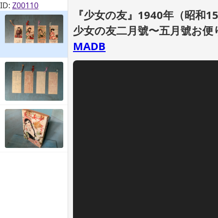
ID:
Z00110
『少女の友』1940年（昭和
少女の友二月號〜五月號お便
MADB