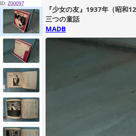
ID:
Z00097
『少女の友』1937年（昭和1
三つの童話
MADB