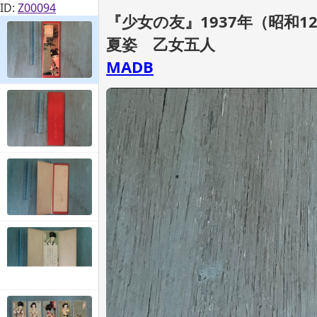
ID:
Z00094
『少女の友』1937年（昭和1
夏姿 乙女五人
MADB