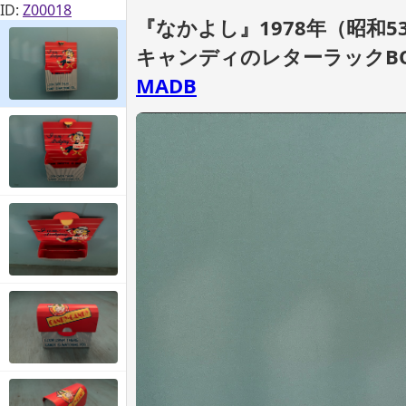
ID:
Z00018
『なかよし』1978年（昭和53
キャンディのレターラックB
MADB