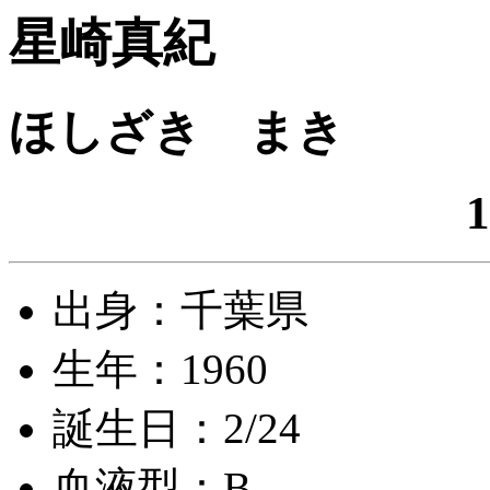
星崎真紀
ほしざき まき
1
出身：千葉県
生年：1960
誕生日：2/24
血液型：B